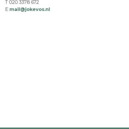
T 020 3378 672
E
mail@jokevos.nl