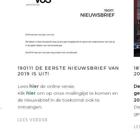
190111 DE EERSTE NIEUWSBRIEF VAN
1
2019 IS UIT!
20
Lees
hier
de online versie.
De
Klik
hier
om op onze mailinglijst te komen en
ge
de nieuwsbrief in de toekomst ook te
20
.
ontvangen.
De
ge
LEES VERDER
LE