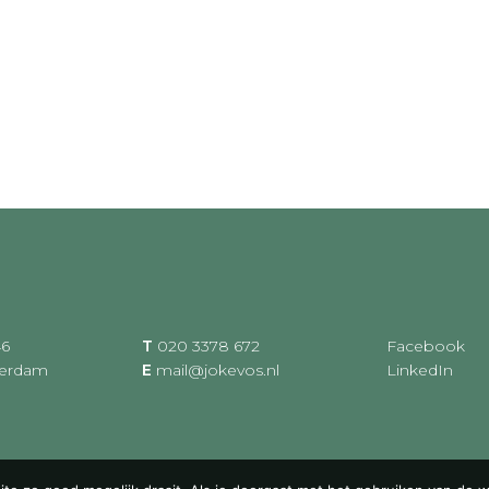
46
T
020 3378 672
Facebook
terdam
E
mail@jokevos.nl
LinkedIn