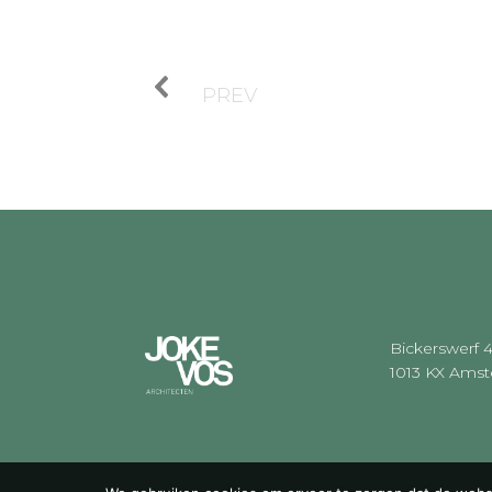
PREV
Bickerswerf 
1013 KX Ams