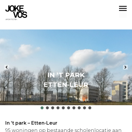
IN ’T PARK
ETTEN-LEUR
In ’t park – Etten-Leur
95 woningen op bestaande scholenlocatie aan