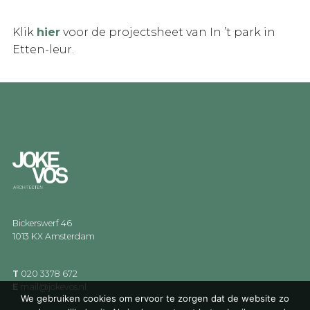
Klik
hier
voor de projectsheet van In ’t park in
Etten-leur.
Bickerswerf 46
1013 KX Amsterdam
T
020 3378 672
E
mail@jokevos.nl
We gebruiken cookies om ervoor te zorgen dat de website zo