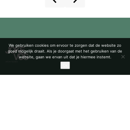
We gebruiken cookies om ervoor te zorgen dat de website zo
goed mogelijk draait. Als je doorgaat met het gebruiken van de
website, gaan we ervan uit dat je hiermee instemt.
Ok
Bickerswerf 46
1013 KX Amsterdam
T
020 3378 672
E
mail@jokevos.nl
Facebook
LinkedIn