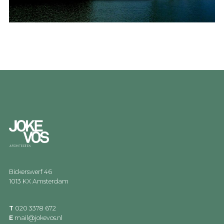
Bickerswerf 46
1013 KX Amsterdam
T
020 3378 672
E
mail@jokevos.nl